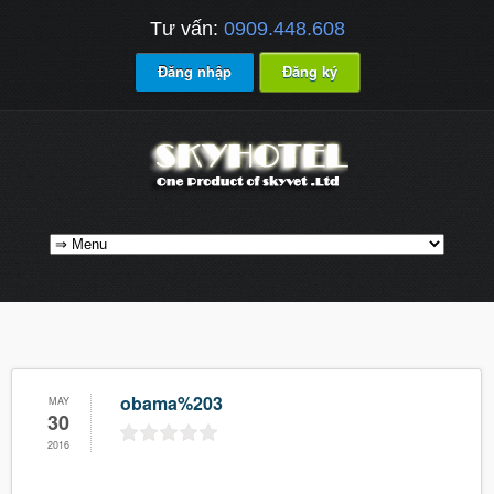
Tư vấn:
0909.448.608
Đăng nhập
Đăng ký
obama%203
MAY
30
2016