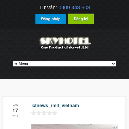
Tư vấn:
0909.448.608
Đăng nhập
Đăng ký
ictnews_rmit_vietnam
JAN
17
2017