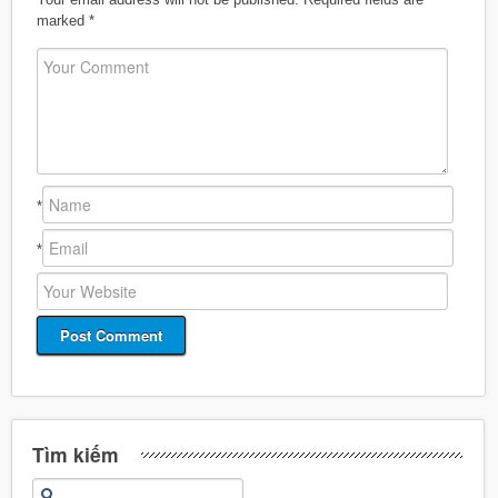
marked
*
*
*
Tìm kiếm