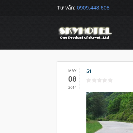
Tư vấn:
0909.448.608
MAY
51
08
2014