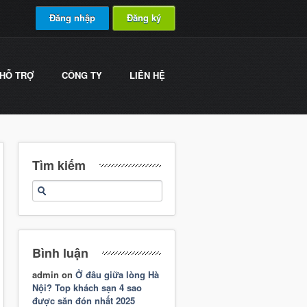
Đăng nhập
Đăng ký
HỖ TRỢ
CÔNG TY
LIÊN HỆ
Tìm kiếm
Bình luận
admin
on
Ở đâu giữa lòng Hà
Nội? Top khách sạn 4 sao
được săn đón nhất 2025