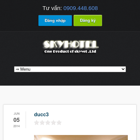
Tư vấn:
0909.448.608
Đăng nhập
Đăng ký
ducc3
JUN
05
2014