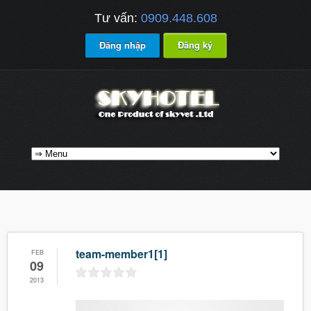
Tư vấn:
0909.448.608
Đăng nhập
Đăng ký
team-member1[1]
FEB
09
2013