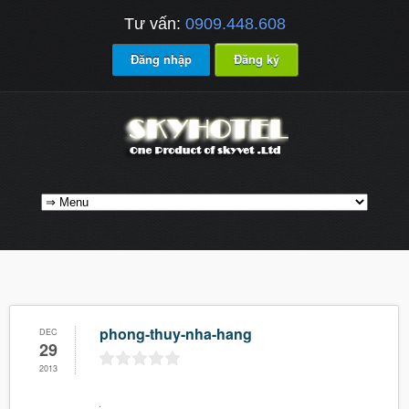
Tư vấn:
0909.448.608
Đăng nhập
Đăng ký
phong-thuy-nha-hang
DEC
29
2013