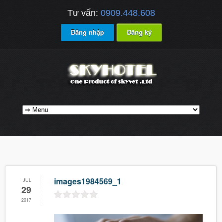
Tư vấn:
0909.448.608
Đăng nhập
Đăng ký
images1984569_1
JUL
29
2017