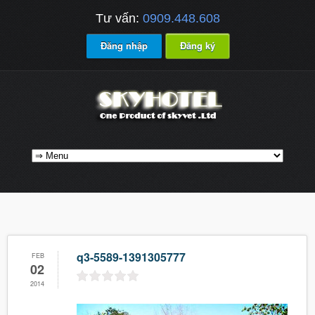
Tư vấn:
0909.448.608
Đăng nhập
Đăng ký
q3-5589-1391305777
FEB
02
2014