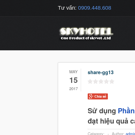
Tư vấn:
0909.448.608
MAY
share-gg13
15
2017
Sử dụng
Phần
đạt hiệu quả 
Category:
-
Author:
admi