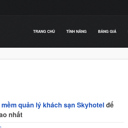
TRANG CHỦ
TÍNH NĂNG
BẢNG GIÁ
 mềm quản lý khách sạn Skyhotel
để
cao nhất
n