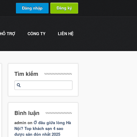
Đăng nhập
Đăng ký
HỖ TRỢ
CÔNG TY
LIÊN HỆ
Tìm kiếm
Bình luận
admin
on
Ở đâu giữa lòng Hà
Nội? Top khách sạn 4 sao
được săn đón nhất 2025