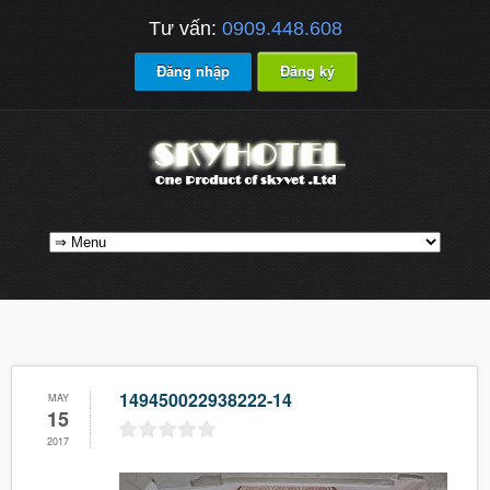
Tư vấn:
0909.448.608
Đăng nhập
Đăng ký
149450022938222-14
MAY
15
2017