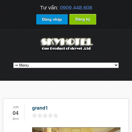
Tư vấn:
0909.448.608
Đăng nhập
Đăng ký
grand1
JUN
04
2014