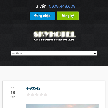
Tư vấn:
0909.448.608
Đăng nhập
Đăng ký
4-93542
AUG
18
2013