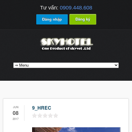
Tư vấn:
0909.448.608
Đăng nhập
Đăng ký
9_HREC
JUN
08
2017