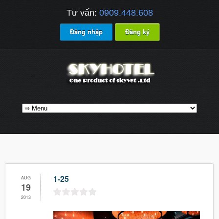
Tư vấn:
0909.448.608
Đăng nhập
Đăng ký
1-25
AUG
19
2013