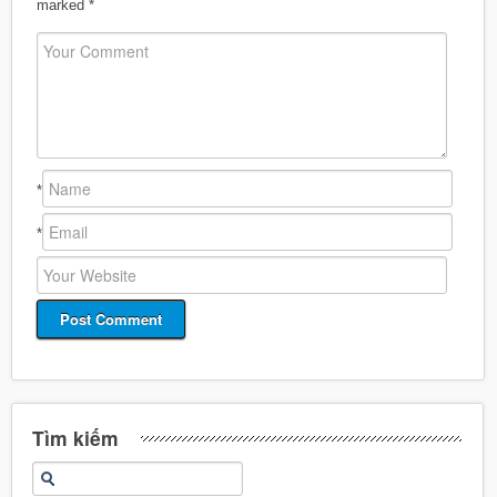
marked
*
*
*
Tìm kiếm