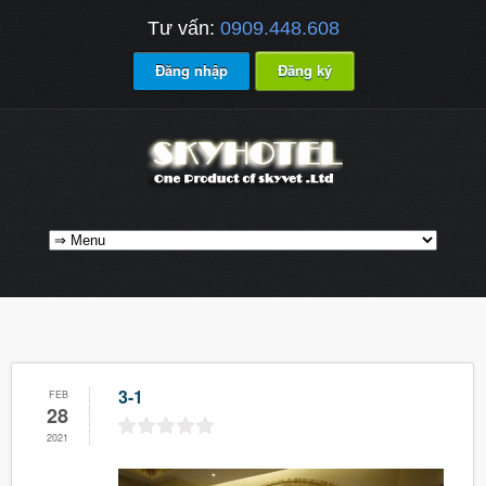
Tư vấn:
0909.448.608
Đăng nhập
Đăng ký
3-1
FEB
28
2021