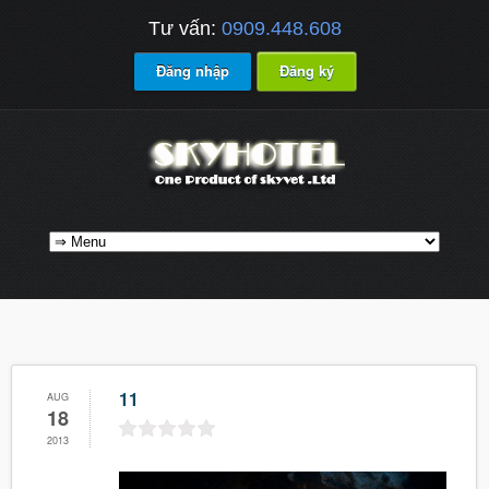
Tư vấn:
0909.448.608
Đăng nhập
Đăng ký
11
AUG
18
2013