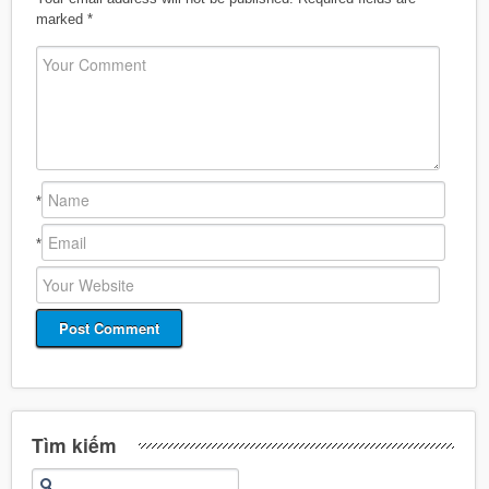
marked
*
*
*
Tìm kiếm