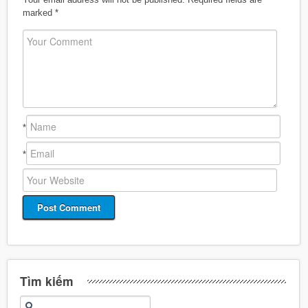
marked
*
*
*
Tìm kiếm