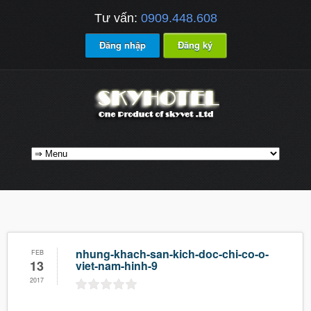
Tư vấn:
0909.448.608
Đăng nhập
Đăng ký
nhung-khach-san-kich-doc-chi-co-o-
FEB
13
viet-nam-hinh-9
2017