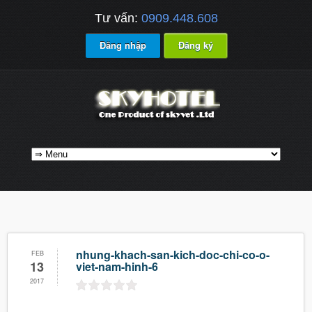
Tư vấn:
0909.448.608
Đăng nhập
Đăng ký
nhung-khach-san-kich-doc-chi-co-o-
FEB
13
viet-nam-hinh-6
2017