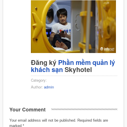
Đăng ký
Phần mềm quản lý
khách sạn
Skyhotel
Category:
Author:
admin
Your Comment
Your email address will not be published.
Required fields are
marked
*