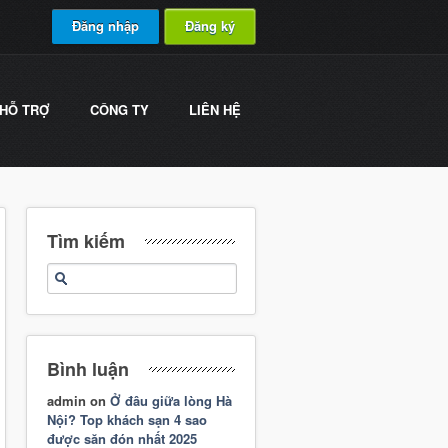
Đăng nhập
Đăng ký
HỖ TRỢ
CÔNG TY
LIÊN HỆ
Tìm kiếm
Bình luận
admin
on
Ở đâu giữa lòng Hà
Nội? Top khách sạn 4 sao
được săn đón nhất 2025