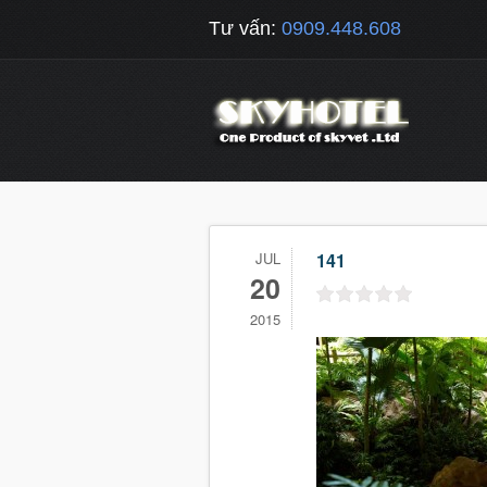
Tư vấn:
0909.448.608
JUL
141
20
2015