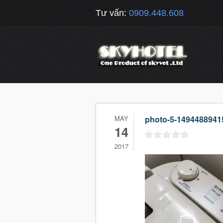
Tư vấn:
0909.448.608
MAY
photo-5-1494488941
14
2017