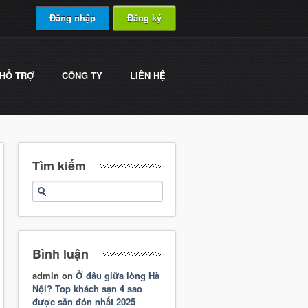
Đăng nhập
Đăng ký
HỖ TRỢ
CÔNG TY
LIÊN HỆ
Tìm kiếm
Bình luận
admin
on
Ở đâu giữa lòng Hà
Nội? Top khách sạn 4 sao
được săn đón nhất 2025