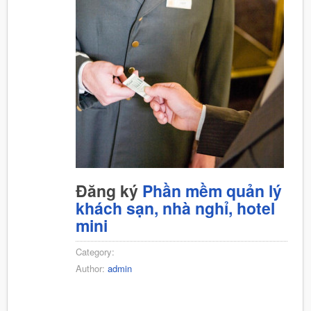
Đăng ký
Phần mềm quản lý
khách sạn, nhà nghỉ, hotel
mini
Category:
Author:
admin