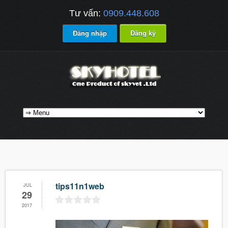
Tư vấn:
0909.448.608
Đăng nhập
Đăng ký
tips11n1web
JUL
29
2017