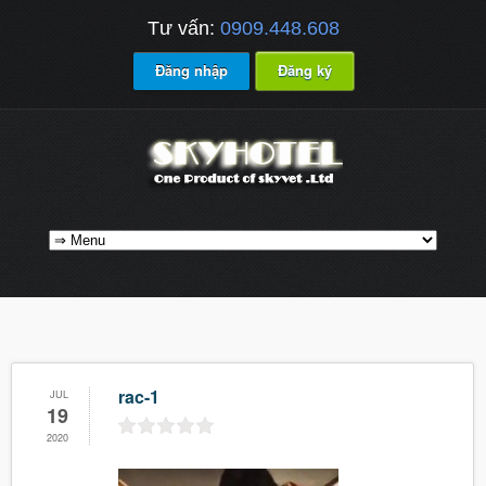
Tư vấn:
0909.448.608
Đăng nhập
Đăng ký
rac-1
JUL
19
2020