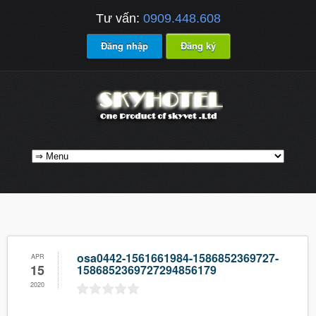
Tư vấn:
0909.448.608
Đăng nhập
Đăng ký
osa0442-1561661984-1586852369727-
APR
15
1586852369727294856179
2020