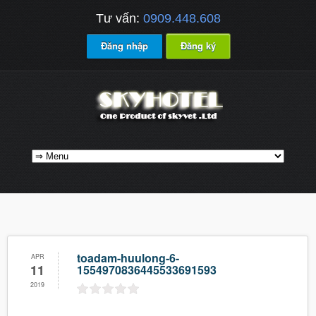
Tư vấn:
0909.448.608
Đăng nhập
Đăng ký
toadam-huulong-6-
APR
11
1554970836445533691593
2019