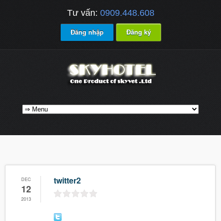
Tư vấn:
0909.448.608
Đăng nhập
Đăng ký
twitter2
DEC
12
2013