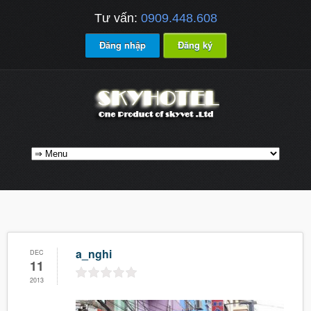
Tư vấn:
0909.448.608
Đăng nhập
Đăng ký
a_nghi
DEC
11
2013