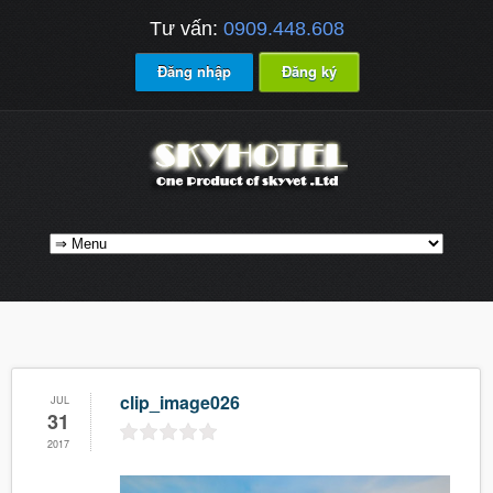
Tư vấn:
0909.448.608
Đăng nhập
Đăng ký
clip_image026
JUL
31
2017