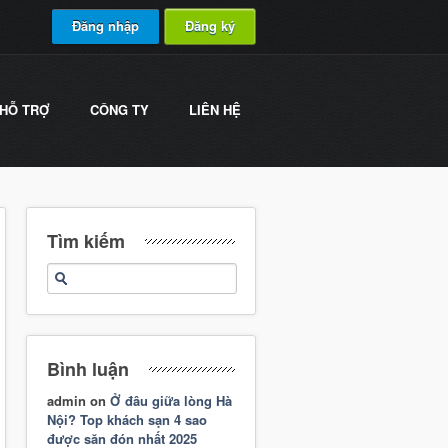
Đăng nhập
Đăng ký
HỖ TRỢ
CÔNG TY
LIÊN HỆ
Tìm kiếm
Bình luận
admin
on
Ở đâu giữa lòng Hà
Nội? Top khách sạn 4 sao
được săn đón nhất 2025