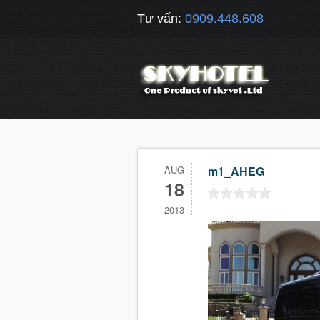
Tư vấn:
0909.448.608
AUG
m1_AHEG
18
2013