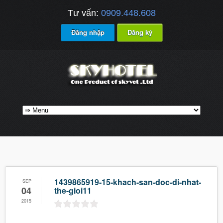
Tư vấn:
0909.448.608
Đăng nhập
Đăng ký
1439865919-15-khach-san-doc-di-nhat-
SEP
04
the-gioi11
2015