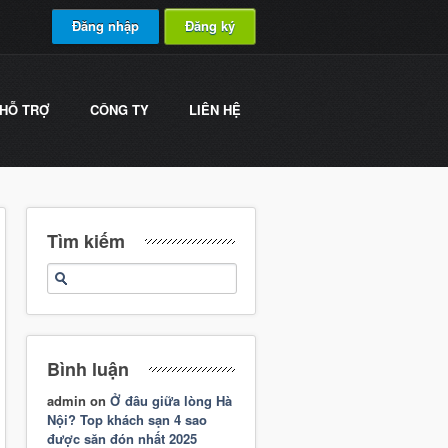
Đăng nhập
Đăng ký
HỖ TRỢ
CÔNG TY
LIÊN HỆ
Tìm kiếm
Bình luận
admin
on
Ở đâu giữa lòng Hà
Nội? Top khách sạn 4 sao
được săn đón nhất 2025