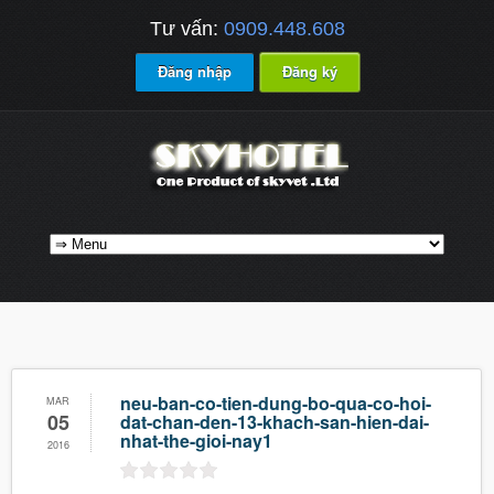
Tư vấn:
0909.448.608
Đăng nhập
Đăng ký
neu-ban-co-tien-dung-bo-qua-co-hoi-
MAR
05
dat-chan-den-13-khach-san-hien-dai-
nhat-the-gioi-nay1
2016