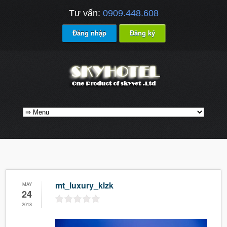
Tư vấn:
0909.448.608
Đăng nhập
Đăng ký
mt_luxury_klzk
MAY
24
2018