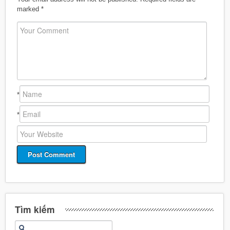
marked
*
*
*
Tìm kiếm