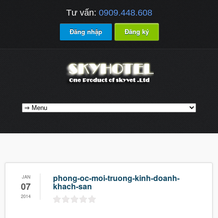
Tư vấn:
0909.448.608
Đăng nhập
Đăng ký
phong-oc-moi-truong-kinh-doanh-
JAN
07
khach-san
2014