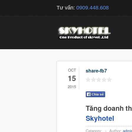
Tư vấn:
0909.448.608
OCT
share-fb7
15
2015
Tăng doanh t
Skyhotel
Category:
-
Author:
admi