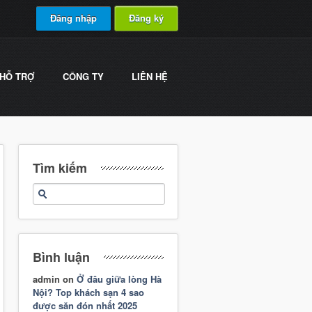
Đăng nhập
Đăng ký
HỖ TRỢ
CÔNG TY
LIÊN HỆ
Tìm kiếm
Bình luận
admin
on
Ở đâu giữa lòng Hà
Nội? Top khách sạn 4 sao
được săn đón nhất 2025