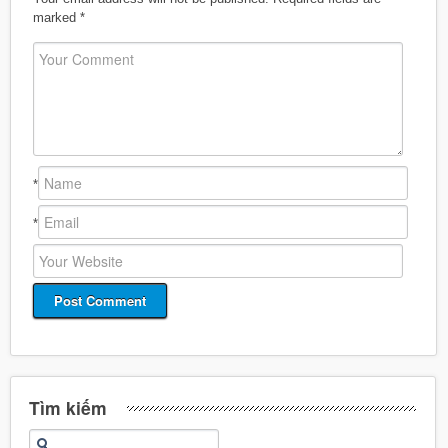
marked
*
*
*
Tìm kiếm