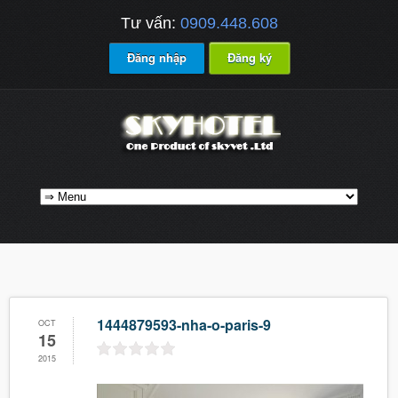
Tư vấn:
0909.448.608
Đăng nhập
Đăng ký
1444879593-nha-o-paris-9
OCT
15
2015