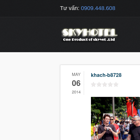
Tư vấn:
0909.448.608
MAY
khach-b8728
06
2014