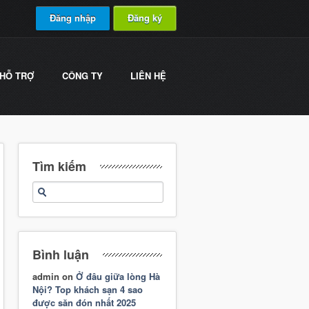
Đăng nhập
Đăng ký
HỖ TRỢ
CÔNG TY
LIÊN HỆ
Tìm kiếm
Bình luận
admin
on
Ở đâu giữa lòng Hà
Nội? Top khách sạn 4 sao
được săn đón nhất 2025