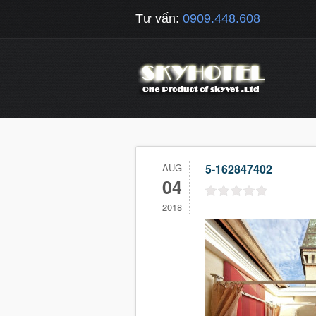
Tư vấn:
0909.448.608
AUG
5-162847402
04
2018