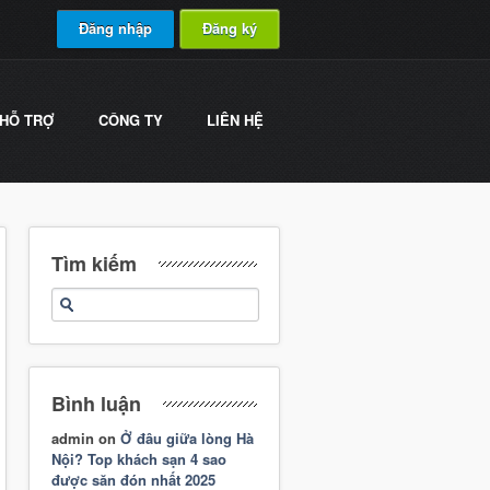
Đăng nhập
Đăng ký
HỖ TRỢ
CÔNG TY
LIÊN HỆ
Tìm kiếm
Bình luận
admin
on
Ở đâu giữa lòng Hà
Nội? Top khách sạn 4 sao
được săn đón nhất 2025