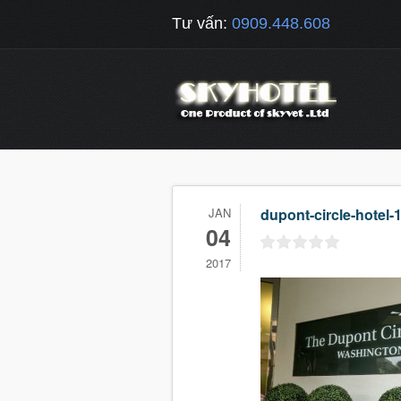
Tư vấn:
0909.448.608
JAN
dupont-circle-hotel
04
2017