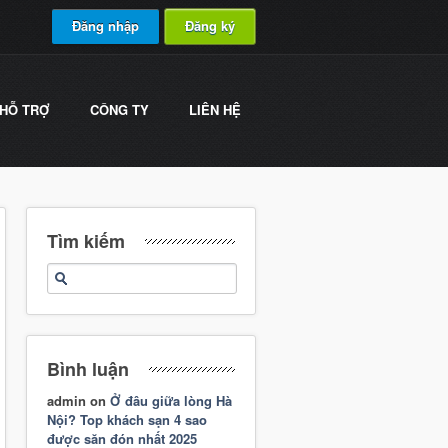
Đăng nhập
Đăng ký
HỖ TRỢ
CÔNG TY
LIÊN HỆ
Tìm kiếm
Bình luận
admin
on
Ở đâu giữa lòng Hà
Nội? Top khách sạn 4 sao
được săn đón nhất 2025