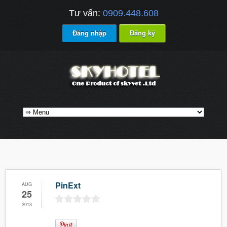
Tư vấn:
0909.448.608
Đăng nhập
Đăng ký
PinExt
AUG
25
2013