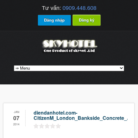
Tư vấn:
0909.448.608
Đăng nhập
Đăng ký
diendanhotel.com-
JAN
07
CitizenM_London_Bankside_Concrete_Archi
2014