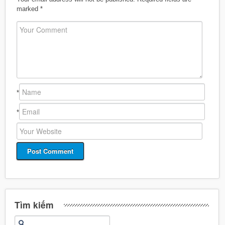
marked
*
*
*
Tìm kiếm