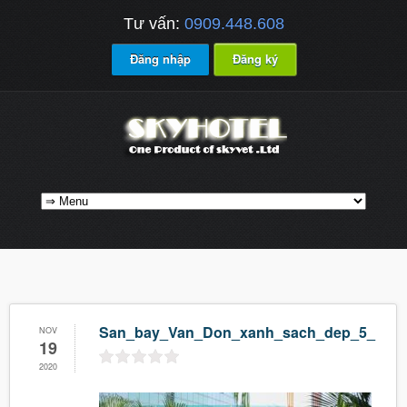
Tư vấn:
0909.448.608
Đăng nhập
Đăng ký
San_bay_Van_Don_xanh_sach_dep_5_
NOV
19
2020