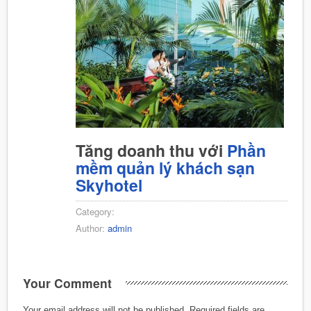
Tăng doanh thu với
Phần
mềm quản lý khách sạn
Skyhotel
Category:
Author:
admin
Your Comment
Your email address will not be published.
Required fields are