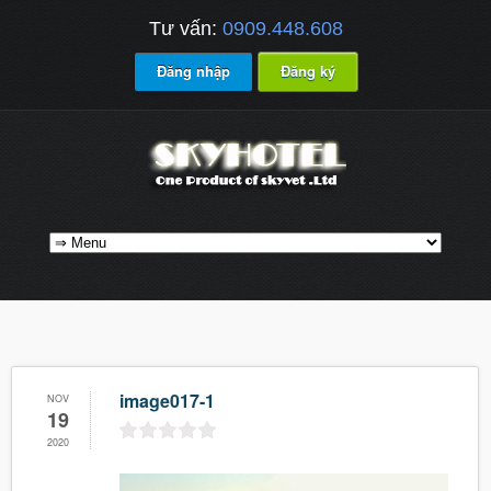
Tư vấn:
0909.448.608
Đăng nhập
Đăng ký
image017-1
NOV
19
2020