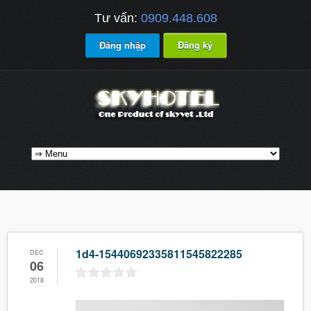
Tư vấn:
0909.448.608
Đăng nhập
Đăng ký
1d4-15440692335811545822285
DEC
06
2018