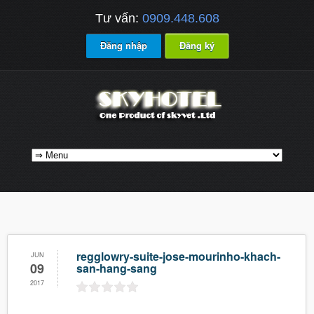
Tư vấn:
0909.448.608
Đăng nhập
Đăng ký
regglowry-suite-jose-mourinho-khach-
JUN
09
san-hang-sang
2017