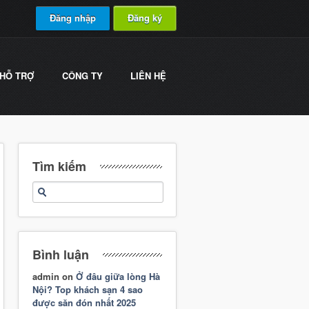
Đăng nhập
Đăng ký
HỖ TRỢ
CÔNG TY
LIÊN HỆ
Tìm kiếm
Bình luận
admin
on
Ở đâu giữa lòng Hà
Nội? Top khách sạn 4 sao
được săn đón nhất 2025