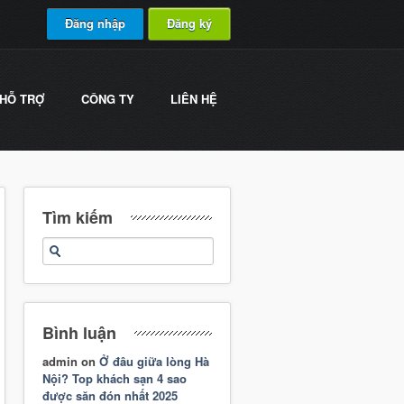
Đăng nhập
Đăng ký
HỖ TRỢ
CÔNG TY
LIÊN HỆ
Tìm kiếm
Bình luận
admin
on
Ở đâu giữa lòng Hà
Nội? Top khách sạn 4 sao
được săn đón nhất 2025