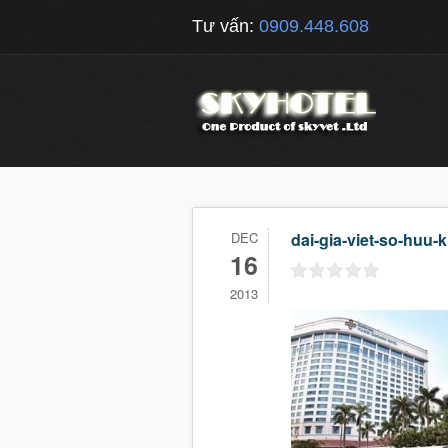
Tư vấn:
0909.448.608
DEC
dai-gia-viet-so-huu
16
2013