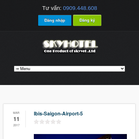
Tư vấn:
0909.448.608
Đăng nhập
Đăng ký
Ibis-Saigon-Airport-5
MAR
11
2017