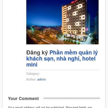
Đăng ký
Phần mềm quản lý
khách sạn, nhà nghỉ, hotel
mini
Category:
Author:
admin
Your Comment
Your email address will not be published.
Required fields are