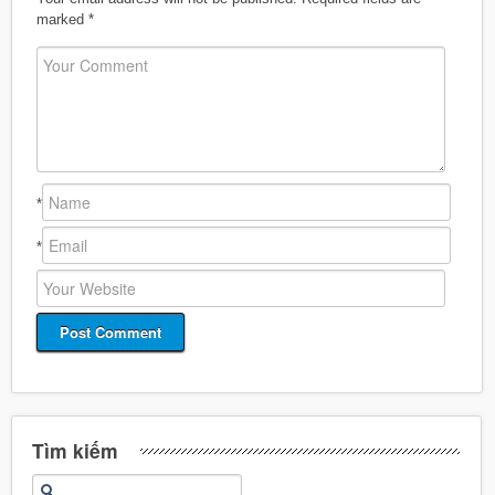
marked
*
*
*
Tìm kiếm