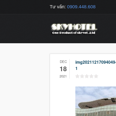
Tư vấn:
0909.448.608
DEC
img20211217094049
18
1
2021