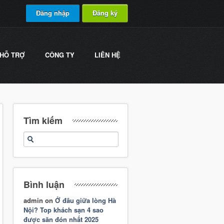
Đăng nhập
Đăng ký
HỖ TRỢ
CÔNG TY
LIÊN HỆ
Tìm kiếm
Bình luận
admin
on
Ở đâu giữa lòng Hà
Nội? Top khách sạn 4 sao
được săn đón nhất 2025