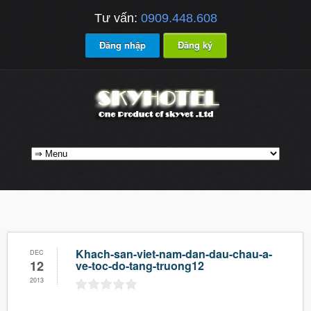
Tư vấn:
0909.448.608
Đăng nhập
Đăng ký
Khach-san-viet-nam-dan-dau-chau-a-
DEC
12
ve-toc-do-tang-truong12
2013