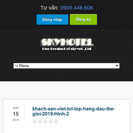
Tư vấn:
0909.448.608
Đăng nhập
Đăng ký
khach-san-viet-lot-top-hang-dau-the-
MAY
15
gioi-2019-Hinh-2
2019